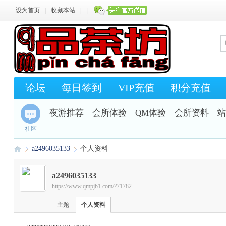
设为首页
|
收藏本站
|
|
论坛
每日签到
VIP充值
积分充值
夜游推荐
会所体验
QM体验
会所资料
站
社区
a2496035133
个人资料
a2496035133
https://www.qmpjb1.com/?71782
Q
›
›
主题
个人资料