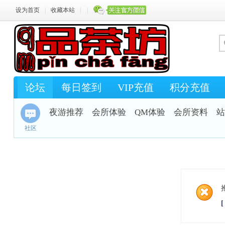
设为首页
|
收藏本站
|
|
论坛
每日签到
VIP充值
积分充值
夜游推荐
会所体验
QM体验
会所资料
站
社区