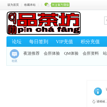
设为首页
|
收藏本站
|
|
论坛
每日签到
VIP充值
积分充值
夜游推荐
会所体验
QM体验
会所资料
站
社区
请稍候..