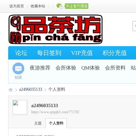
设为首页
|
收藏本站
|
|
论坛
每日签到
VIP充值
积分充值
夜游推荐
会所体验
QM体验
会所资料
站
社区
a2496035133
个人资料
a2496035133
https://www.qmpjb1.com/?71782
Q
›
›
主题
个人资料