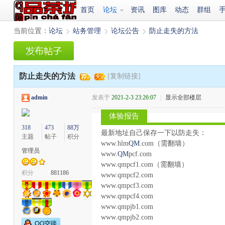
首页
论坛
资讯
图库
动态
群组
当前位置：
论坛
站务管理
论坛公告
防止走失的方法
›
›
›
防止走失的方法
[复制链接]
admin
发表于
2021-2-3 23:26:07
|
显示全部楼层
体验报告
318
473
88万
最新地址自己保存一下以防走失：
主题
帖子
积分
www.hlm
QM
.com（需翻墙）
管理员
www.
QM
pcf.com
www.qmpcf1.com（需翻墙）
积分
881186
www.qmpcf2.com
www.qmpcf3.com
www.qmpcf4.com
www.qmpjb1.com
www.qmpjb2.com