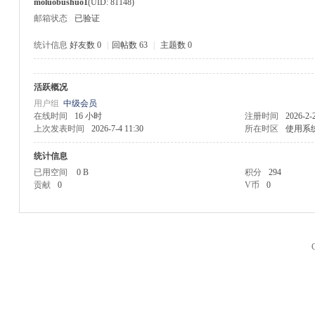
moluobushuo1
(UID: 81148)
邮箱状态
已验证
统计信息
好友数 0
|
回帖数 63
|
主题数 0
活跃概况
M
用户组
中级会员
在线时间
16 小时
注册时间
2026-2-
上次发表时间
2026-7-4 11:30
所在时区
使用系
统计信息
已用空间
0 B
积分
294
贡献
0
V币
0
品