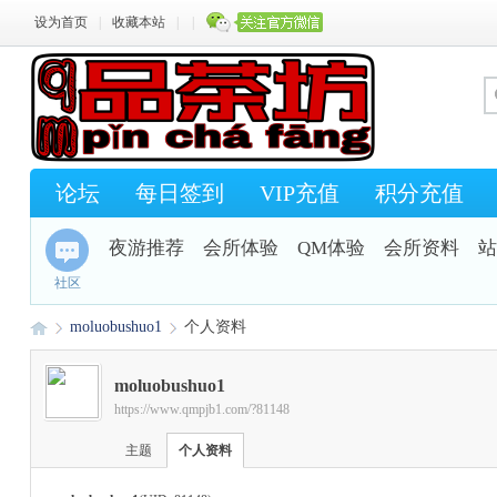
设为首页
|
收藏本站
|
|
论坛
每日签到
VIP充值
积分充值
夜游推荐
会所体验
QM体验
会所资料
站
社区
moluobushuo1
个人资料
moluobushuo1
https://www.qmpjb1.com/?81148
Q
›
›
主题
个人资料