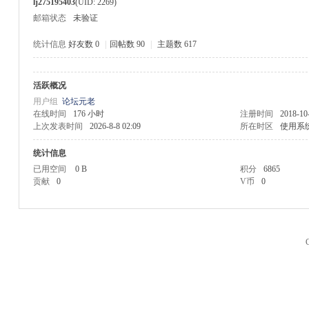
lj275195403
(UID: 2269)
邮箱状态
未验证
统计信息
好友数 0
|
回帖数 90
|
主题数 617
活跃概况
M
用户组
论坛元老
在线时间
176 小时
注册时间
2018-10
上次发表时间
2026-8-8 02:09
所在时区
使用系
统计信息
已用空间
0 B
积分
6865
贡献
0
V币
0
品