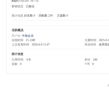
kuye777
(UID: 78773)
邮箱状态
已验证
统计信息
好友数 0
|
回帖数 239
|
主题数 0
活跃概况
M
用户组
中级会员
在线时间
15 小时
注册时间
2025-9-
上次发表时间
2026-6-9 11:47
所在时区
使用系
统计信息
已用空间
0 B
积分
240
贡献
0
V币
0
品