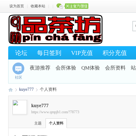
设为首页
|
收藏本站
|
|
论坛
每日签到
VIP充值
积分充值
夜游推荐
会所体验
QM体验
会所资料
站
社区
kuye777
个人资料
kuye777
https://www.qmpjb1.com/?78773
Q
›
›
主题
个人资料