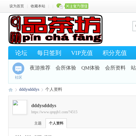
设为首页
|
收藏本站
|
|
论坛
每日签到
VIP充值
积分充值
夜游推荐
会所体验
QM体验
会所资料
站
社区
dddysdddys
个人资料
dddysdddys
https://www.qmpjb1.com/?4515
Q
›
›
主题
个人资料