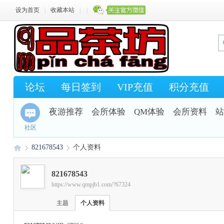
设为首页
|
收藏本站
|
|
论坛
每日签到
VIP充值
积分充值
夜游推荐
会所体验
QM体验
会所资料
站
社区
821678543
个人资料
821678543
https://www.qmpjb1.com/?67324
Q
›
›
主题
个人资料