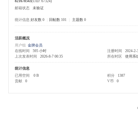
821678543
(UID: 67324)
邮箱状态
未验证
统计信息
好友数 0
|
回帖数 101
|
主题数 0
活跃概况
M
用户组
金牌会员
在线时间
595 小时
注册时间
2024-2-
上次发表时间
2026-8-7 00:35
所在时区
使用系
统计信息
已用空间
0 B
积分
1387
贡献
0
V币
0
品