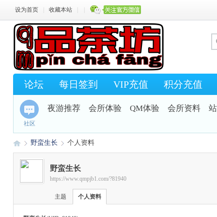
设为首页
|
收藏本站
|
|
论坛
每日签到
VIP充值
积分充值
夜游推荐
会所体验
QM体验
会所资料
站
社区
野蛮生长
个人资料
野蛮生长
https://www.qmpjb1.com/?81940
Q
›
›
主题
个人资料