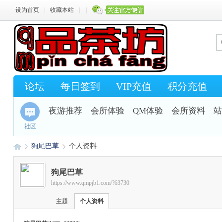
设为首页
|
收藏本站
|
|
论坛
每日签到
VIP充值
积分充值
夜游推荐
会所体验
QM体验
会所资料
站
社区
狗尾巴草
个人资料
狗尾巴草
https://www.qmpjb1.com/?63730
Q
›
›
主题
个人资料