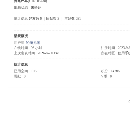
狗尾巴草
(UID: 63730)
邮箱状态
未验证
统计信息
好友数 0
|
回帖数 3
|
主题数 631
活跃概况
M
用户组
论坛元老
在线时间
96 小时
注册时间
2023-9-
上次发表时间
2026-8-7 03:48
所在时区
使用系
统计信息
已用空间
0 B
积分
14786
贡献
0
V币
0
品