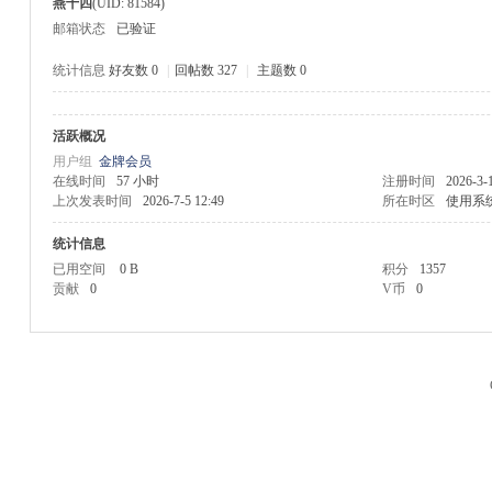
燕十四
(UID: 81584)
邮箱状态
已验证
统计信息
好友数 0
|
回帖数 327
|
主题数 0
活跃概况
M
用户组
金牌会员
在线时间
57 小时
注册时间
2026-3-
上次发表时间
2026-7-5 12:49
所在时区
使用系
统计信息
已用空间
0 B
积分
1357
贡献
0
V币
0
品