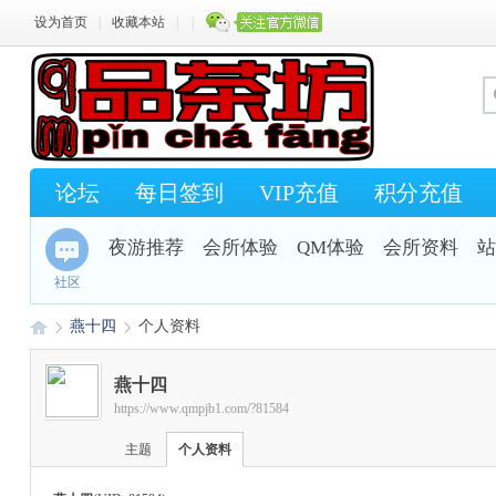
设为首页
|
收藏本站
|
|
论坛
每日签到
VIP充值
积分充值
夜游推荐
会所体验
QM体验
会所资料
站
社区
燕十四
个人资料
燕十四
https://www.qmpjb1.com/?81584
Q
›
›
主题
个人资料