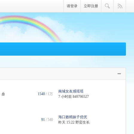
请登录
立即注册
南城女友感瑶瑶
1540
/
1万
，桑
7 小时前
849796527
海口败精妹子优优
91
/ 540
昨天 15:22
野蛮生长