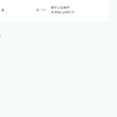
南宁上位骑手
42
/ 603
，桑
49 秒前
q2008137
.