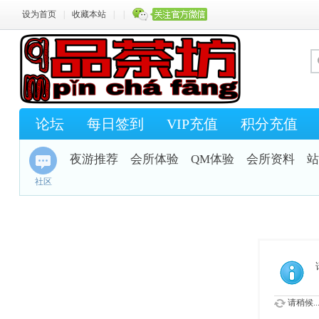
设为首页
|
收藏本站
|
|
论坛
每日签到
VIP充值
积分充值
夜游推荐
会所体验
QM体验
会所资料
站
社区
请稍候..