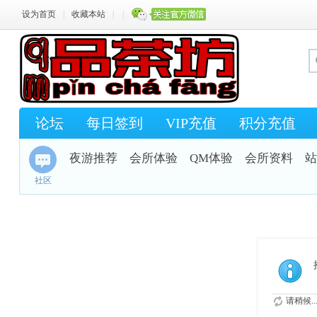
设为首页
|
收藏本站
|
|
论坛
每日签到
VIP充值
积分充值
夜游推荐
会所体验
QM体验
会所资料
站
社区
请稍候..