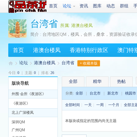
首页
论坛
资讯
图库
动态
群组
台湾省
所属: 港澳台楼凤
简介 : 台湾地区QM，楼凤，会所，桑拿，资源验证收录
首页
港澳台楼凤
香港特别行政区
澳门特
论坛
港澳台楼凤
台湾省
+ 收藏本版
今日:
0
|
主题:
0
|
排名:
26
全部
精华
热帖
版块导航
Q
»
›
›
分类:
全部
|
台北市
|
新北市
|
桃园市
外围·会所《夜游区》
《夜游区》
全部时间
|
一天
|
一周
|
一个月
|
全部主
北上广深楼凤
本版块或指定的范围内尚无主题
深圳QM
广州QM