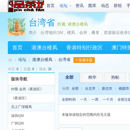
首页
论坛
资讯
图库
动态
群组
台湾省
所属: 港澳台楼凤
简介 : 台湾地区QM，楼凤，会所，桑拿，资源验证收录
首页
港澳台楼凤
香港特别行政区
澳门特
论坛
港澳台楼凤
台湾省
+ 收藏本版
今日:
0
|
主题:
0
|
排名:
26
全部
精华
热帖
版块导航
Q
»
›
›
分类:
全部
|
台北市
|
新北市
|
桃园市
外围·会所《夜游区》
《夜游区》
全部时间
|
一天
|
一周
|
一个月
|
全部主
北上广深楼凤
本版块或指定的范围内尚无主题
深圳QM
广州QM