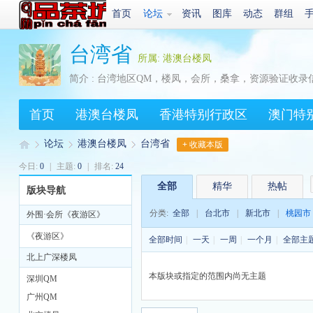
首页
论坛
资讯
图库
动态
群组
台湾省
所属: 港澳台楼凤
简介 : 台湾地区QM，楼凤，会所，桑拿，资源验证收录
首页
港澳台楼凤
香港特别行政区
澳门特
论坛
港澳台楼凤
台湾省
+ 收藏本版
今日:
0
|
主题:
0
|
排名:
24
全部
精华
热帖
版块导航
Q
»
›
›
分类:
全部
|
台北市
|
新北市
|
桃园市
外围·会所《夜游区》
《夜游区》
全部时间
|
一天
|
一周
|
一个月
|
全部主
北上广深楼凤
本版块或指定的范围内尚无主题
深圳QM
广州QM