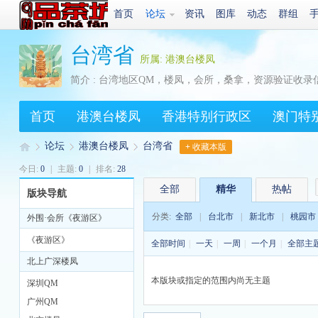
首页
论坛
资讯
图库
动态
群组
台湾省
所属: 港澳台楼凤
简介 : 台湾地区QM，楼凤，会所，桑拿，资源验证收录
首页
港澳台楼凤
香港特别行政区
澳门特
论坛
港澳台楼凤
台湾省
+ 收藏本版
今日:
0
|
主题:
0
|
排名:
28
全部
精华
热帖
版块导航
Q
»
›
›
分类:
全部
|
台北市
|
新北市
|
桃园市
外围·会所《夜游区》
《夜游区》
全部时间
|
一天
|
一周
|
一个月
|
全部主
北上广深楼凤
本版块或指定的范围内尚无主题
深圳QM
广州QM