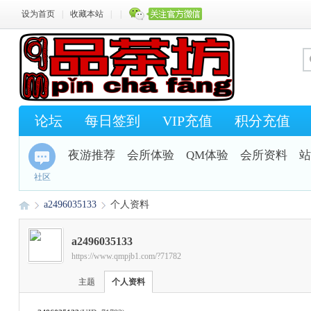
设为首页
|
收藏本站
|
|
论坛
每日签到
VIP充值
积分充值
夜游推荐
会所体验
QM体验
会所资料
站
社区
a2496035133
个人资料
a2496035133
https://www.qmpjb1.com/?71782
Q
›
›
主题
个人资料